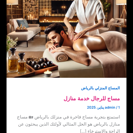
المساج المنزلي بالرياض
مساج للرجال خدمة منازل
1 يناير، 2025
/
admin
استمتع بتجربة مساج فاخرة في منزلك بالرياض 🏡 مساج
منازل بالرياض هو الحل المثالي لأولئك الذين يبحثون عن
الراحة والاسترخاء […]