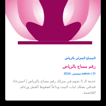
المساج المنزلي بالرياض
رقم مساج بالرياض
21 ديسمبر، 2024
/
admin
خدمة الـ 5 نجوم في منزلك رقم مساج بالرياض | استرخاء
فندقي يصلك لباب البيت وداعاً لضغوط العمل وزحام
العاصمة..