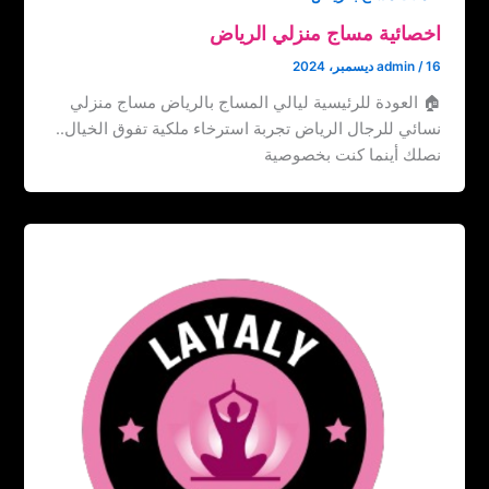
اخصائية مساج منزلي الرياض
16 ديسمبر، 2024
/
admin
🏠 العودة للرئيسية ليالي المساج بالرياض مساج منزلي
نسائي للرجال الرياض تجربة استرخاء ملكية تفوق الخيال..
نصلك أينما كنت بخصوصية