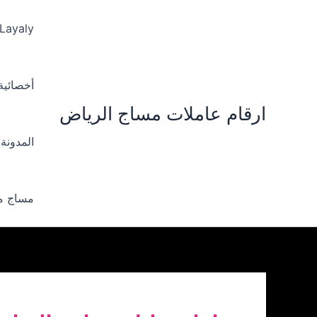
خطي
لى
 Layaly‪
لمحتوى
أخصائية ‪
ارقام عاملات مساج الرياض
المدونة
مساج من