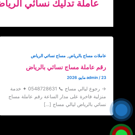
عاملة تدليك نسائي الريا
,
عاملات مساج بالرياض
مساج نسائي الرياض
رقم عاملة مساج نسائي بالرياض
23 مايو، 2026
/
admin
→ رجوع ليالي مساج 📞 0548728631 ✦ خدمة
منزلية فاخرة على مدار الساعة رقم عاملة مساج
نسائي بالرياض ليالي مساج […]