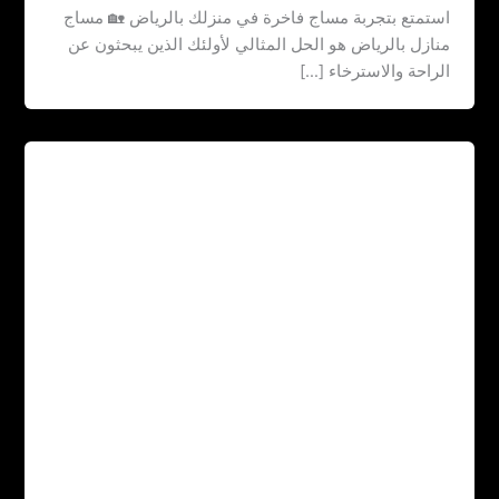
استمتع بتجربة مساج فاخرة في منزلك بالرياض 🏡 مساج
منازل بالرياض هو الحل المثالي لأولئك الذين يبحثون عن
الراحة والاسترخاء […]