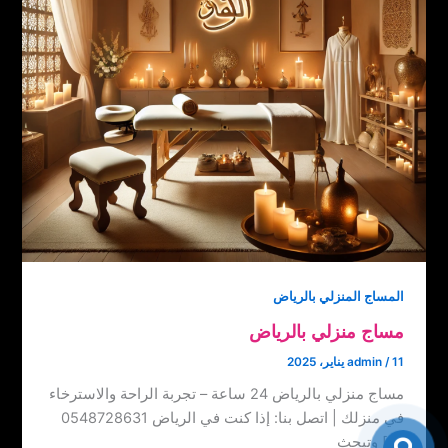
المساج المنزلي بالرياض
مساج منزلي بالرياض
11 يناير، 2025
/
admin
مساج منزلي بالرياض 24 ساعة – تجربة الراحة والاسترخاء
في منزلك | اتصل بنا: ‏‪0548728631 إذا كنت في الرياض
وتبحث […]