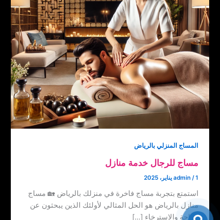
المساج المنزلي بالرياض
مساج للرجال خدمة منازل
1 يناير، 2025
/
admin
استمتع بتجربة مساج فاخرة في منزلك بالرياض 🏡 مساج
منازل بالرياض هو الحل المثالي لأولئك الذين يبحثون عن
الراحة والاسترخاء […]