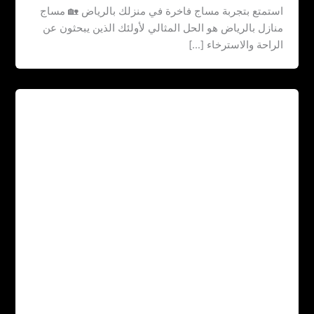
استمتع بتجربة مساج فاخرة في منزلك بالرياض 🏡 مساج
منازل بالرياض هو الحل المثالي لأولئك الذين يبحثون عن
الراحة والاسترخاء […]