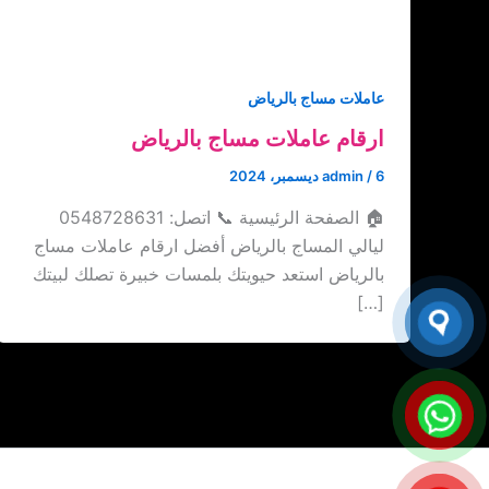
عاملات مساج بالرياض
ارقام عاملات مساج بالرياض
6 ديسمبر، 2024
/
admin
🏠 الصفحة الرئيسية 📞 اتصل: ‏‪0548728631
ليالي المساج بالرياض أفضل ارقام عاملات مساج
بالرياض استعد حيويتك بلمسات خبيرة تصلك لبيتك
[…]