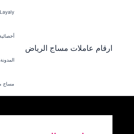
خطي
لى
 Layaly‪
لمحتوى
أخصائية ‪
ارقام عاملات مساج الرياض
المدونة
مساج من