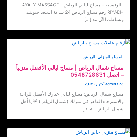
الرئيسية – مساج ليالي الرياض LAYALY MASSAGE –
RIYADH رقم مساج الرياض 24 ساعة استعد حيويتك
ونشاطك الآن مع […]
المساج المنزلي بالرياض
مساج شمال الرياض | مساج ليالي الأفضل منزلياً
– اتصل ‏‪0548728631
23 أكتوبر، 2025
/
admin
مساج شمال الرياض: مساج ليالي خيارك الأفضل للراحة
والاسترخاء الفاخر في منزلك (شمال الرياض) 🌟 يا أهل
شمال الرياض… تعبتوا