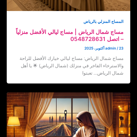
المساج المنزلي بالرياض
مساج شمال الرياض | مساج ليالي الأفضل منزلياً
– اتصل ‏‪0548728631
23 أكتوبر، 2025
/
admin
مساج شمال الرياض: مساج ليالي خيارك الأفضل للراحة
والاسترخاء الفاخر في منزلك (شمال الرياض) 🌟 يا أهل
شمال الرياض… تعبتوا