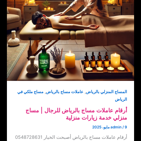
,
,
المساج المنزلي بالرياض
عاملات مساج بالرياض
مساج ملكي في
الرياض
أرقام عاملات مساج بالرياض للرجال‏ | ‏مساج
منزلي خدمة زيارات منزلية
9 مايو، 2025
/
admin
أرقام عاملات مساج بالرياض ‏‪0548728631 أصبحت الخيار