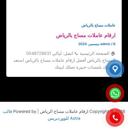
عاملات مساج بالرياض
ارقام عاملات مساج بالرياض
6 ديسمبر، 2024
/
admin
🏠 الصفحة الرئيسية 📞 اتصل: ‏‪0548728631 ليالي
المساج بالرياض أفضل ارقام عاملات مساج بالرياض استعد
حيويتك بلمسات خبيرة تصلك لبيتك
Copyright © 2026 ارقام عاملات مساج الرياض | Powered by
قالب
Astra للووردبريس