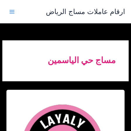
خطي
ارقام عاملات مساج الرياض
لى
لمحتوى
مساج حي الياسمين