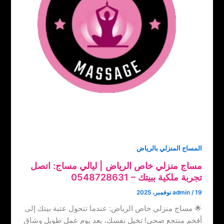
المساج المنزلي بالرياض
مساج منزلي خاص الرياض | ليالي مساج: اتصل
19 نوفمبر، 2025
/
admin
🌟 مساج منزلي خاص الرياض: عندما تتحول عتبة بيتك إلى
أفخم منتجع صحي! تخيل نفسك، بعد يوم عمل طويل وشاق