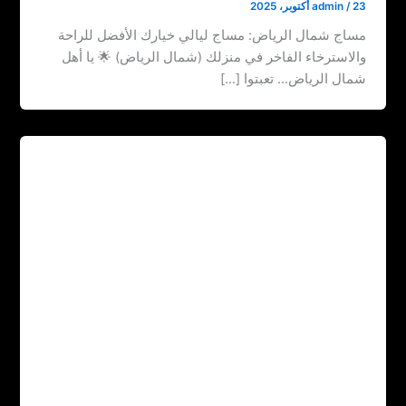
23 أكتوبر، 2025
/
admin
مساج شمال الرياض: مساج ليالي خيارك الأفضل للراحة
والاسترخاء الفاخر في منزلك (شمال الرياض) 🌟 يا أهل
شمال الرياض… تعبتوا […]