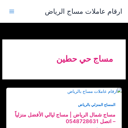
خطي
ارقام عاملات مساج الرياض
لى
لمحتوى
مساج حي حطين
المساج المنزلي بالرياض
مساج شمال الرياض | مساج ليالي الأفضل منزلياً
– اتصل ‏‪0548728631