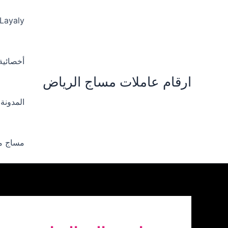
خطي
لى
 Layaly‪
لمحتوى
أخصائية ‪
ارقام عاملات مساج الرياض
المدونة
مساج من