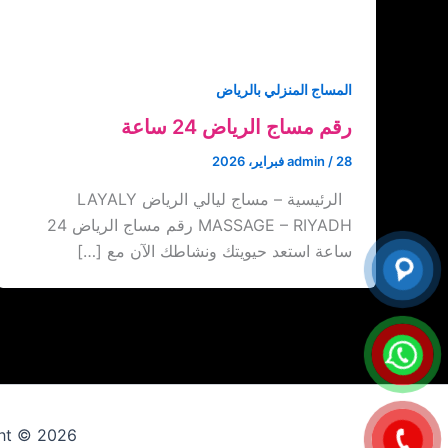
المساج المنزلي بالرياض
رقم مساج الرياض 24 ساعة
28 فبراير، 2026
/
admin
الرئيسية – مساج ليالي الرياض LAYALY
MASSAGE – RIYADH رقم مساج الرياض 24
ساعة استعد حيويتك ونشاطك الآن مع […]
Copyright © 2026 ارقام عاملات 