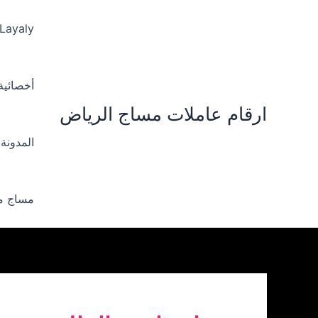
خطي
لى
 Layaly‪
لمحتوى
أخصائية ‪
ارقام عاملات مساج الرياض
المدونة
مساج من