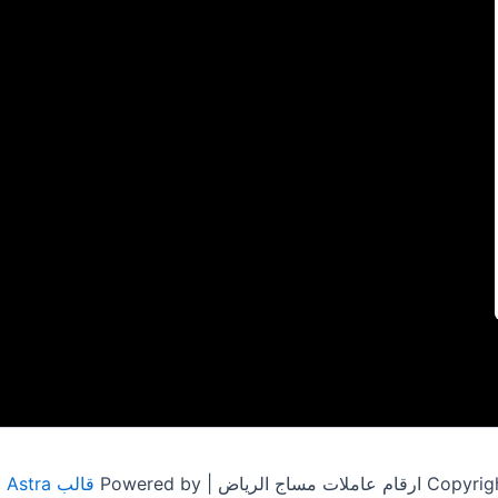
مساج الرياض | Powered by
قالب Astra للووردبريس