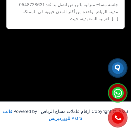
جلسة مساج منزلية بالرياض اتصل بنا ‏‪0548728631 تُعد
مدينة الرياض واحدة من أكثر المدن حيوية في المملكة
العربية السعودية، حيث […]
Copyright © 2026 ارقام عاملات مساج الرياض | Powered by
قالب
Astra للووردبريس