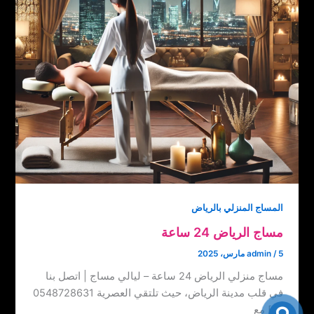
المساج المنزلي بالرياض
مساج الرياض 24 ساعة
5 مارس، 2025
/
admin
مساج منزلي الرياض 24 ساعة – ليالي مساج | اتصل بنا
‏‪0548728631 في قلب مدينة الرياض، حيث تلتقي العصرية
مع […]