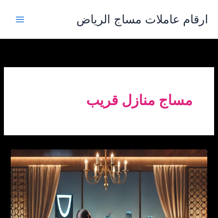
خطي
ارقام عاملات مساج الرياض
لى
لمحتوى
مساج منازل قريب