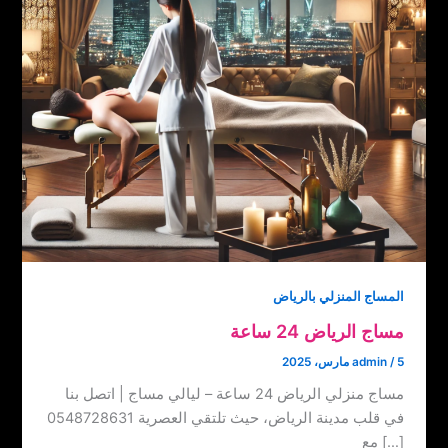
المساج المنزلي بالرياض
مساج الرياض 24 ساعة
5 مارس، 2025
/
admin
مساج منزلي الرياض 24 ساعة – ليالي مساج | اتصل بنا
‏‪0548728631 في قلب مدينة الرياض، حيث تلتقي العصرية
مع […]