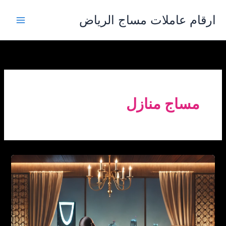
خطي
ارقام عاملات مساج الرياض
لى
لمحتوى
مساج منازل