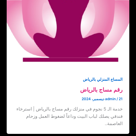
المساج المنزلي بالرياض
رقم مساج بالرياض
21 ديسمبر، 2024
/
admin
خدمة الـ 5 نجوم في منزلك رقم مساج بالرياض | استرخاء
فندقي يصلك لباب البيت وداعاً لضغوط العمل وزحام
العاصمة..