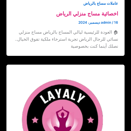
عاملات مساج بالرياض
اخصائية مساج منزلي الرياض
16 ديسمبر، 2024
/
admin
🏠 العودة للرئيسية ليالي المساج بالرياض مساج منزلي
نسائي للرجال الرياض تجربة استرخاء ملكية تفوق الخيال..
نصلك أينما كنت بخصوصية