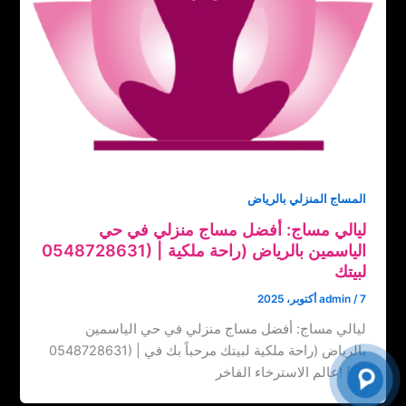
المساج المنزلي بالرياض
ليالي مساج: أفضل مساج منزلي في حي
الياسمين بالرياض (‏‪0548728631) | راحة ملكية
لبيتك
7 أكتوبر، 2025
/
admin
ليالي مساج: أفضل مساج منزلي في حي الياسمين
بالرياض (‏‪0548728631) | راحة ملكية لبيتك مرحباً بك في
عالم الاسترخاء الفاخر! […]