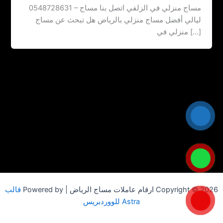
مساج منزلي في الزلفي اتصل بنا ‏‪0548728631 – مساج
ليالي أفضل مساج منزلي بالرياض هل تبحث عن مساج
منزلي في […]
Copyright © 2026 ارقام عاملات مساج الرياض | Powered by
قالب
Astra للووردبريس