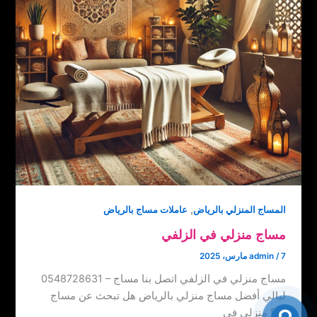
,
المساج المنزلي بالرياض
عاملات مساج بالرياض
مساج منزلي في الزلفي
7 مارس، 2025
/
admin
مساج منزلي في الزلفي اتصل بنا ‏‪0548728631 – مساج
ليالي أفضل مساج منزلي بالرياض هل تبحث عن مساج
منزلي في […]