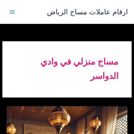
خطي
ارقام عاملات مساج الرياض
لى
لمحتوى
مساج منزلي في وادي
الدواسر