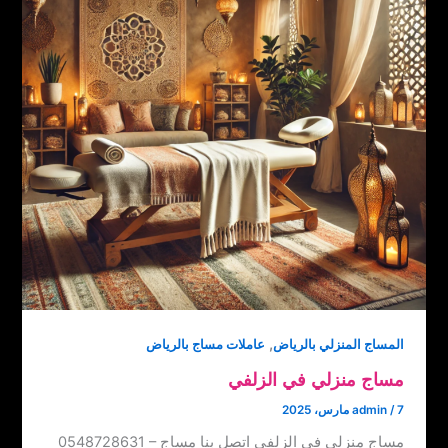
,
المساج المنزلي بالرياض
عاملات مساج بالرياض
مساج منزلي في الزلفي
7 مارس، 2025
/
admin
مساج منزلي في الزلفي اتصل بنا ‏‪0548728631 – مساج