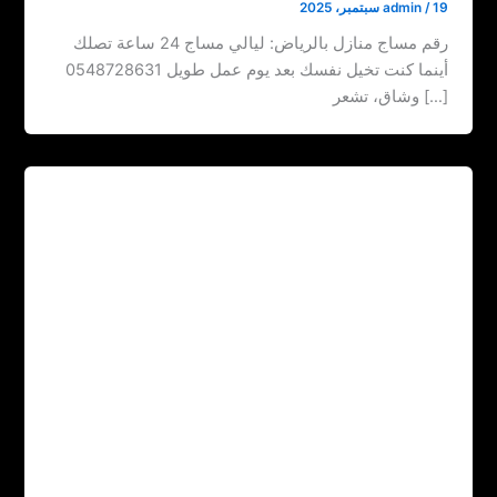
19 سبتمبر، 2025
/
admin
رقم مساج منازل بالرياض: ليالي مساج 24 ساعة تصلك
أينما كنت ‏‪0548728631 تخيل نفسك بعد يوم عمل طويل
وشاق، تشعر […]