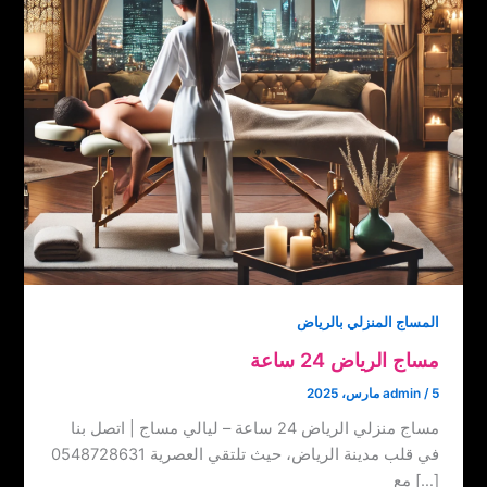
المساج المنزلي بالرياض
مساج الرياض 24 ساعة
5 مارس، 2025
/
admin
مساج منزلي الرياض 24 ساعة – ليالي مساج | اتصل بنا
‏‪0548728631 في قلب مدينة الرياض، حيث تلتقي العصرية
مع […]