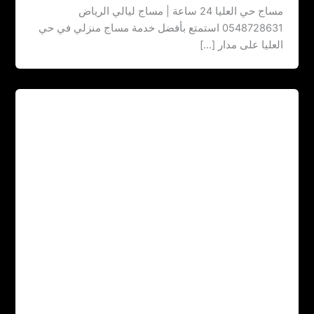
مساج حي العليا 24 ساعة | مساج ليالي الرياض
0548728631 استمتع بأفضل خدمة مساج منزلي في حي
العليا على مدار […]