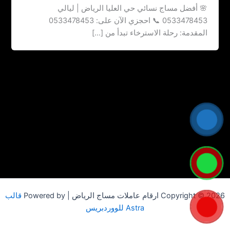
🌸 أفضل مساج نسائي حي العليا الرياض | ليالي
0533478453 📞 احجزي الآن على: 0533478453
المقدمة: رحلة الاسترخاء تبدأ من […]
Copyright © 2026 ارقام عاملات مساج الرياض | Powered by
قالب
Astra للووردبريس