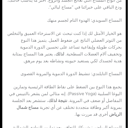
من أنواع المساج التي تعالج الجسد والروح. اختر ما يناسب حالتك،
ودع الباقي على خبرائنا في “مساج ليالي”.
المساج السويدي: الهدوء التام لجسم منهك
هو الخيار الأمثل لك إذا كنت تبحث عن الاسترخاء العميق والتخلص
من التوتر العضلي الناتج عن ضغوط العمل. يتميز هذا النوع
بحركات طويلة وإيقاعية تساعد على تحسين الدورة الدموية
وتخفيف آلام العضلات السطحية.
لذلك
، يعتبر هذا المساج بمثابة
هدية لجسدك لكي يستعيد حيويته ونشاطه بعد يوم مرهق.
المساج التايلندي: تنشيط الدورة الدموية والمرونة القصوى
يجمع هذا النوع بين الضغط على نقاط الطاقة الرئيسية وتمارين
اليوغا السلبية (Passive Yoga). إنه مثالي لمن يشعر بالتيبس في
المفاصل أو ضعف في المرونة.
نتيجة لذلك
، ستشعر بعد الجلسة
بمرونة أكبر وطاقة متجددة تختلف عن أي تجربة
مساج شمال
الرياض
أخرى قد مررت بها.
المساج الرياضي: شريكك للتعافي بعد تمارين النوادي الشمالية