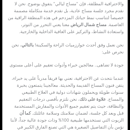
والاحترافية المطلقة، فإن “مساج ليالي” يتفوق بوضوح. نحن لا
نقدم مجرد جلسة مساج عادية، بل نقدم خدمة متكاملة مصممة
خصيصاً لتناسب نمط حياتك المزدحم في هذه المنطقة الراقية من
العاصمة.
مساج شمال الرياض
معنا يعني التحرر من التوتر،
واستعادة النشاط، والتركيز على العافية الداخلية والخارجية.
نحن نعمل وفق أحدث خوارزميات الراحة والسكينة!
بالتالي
، نحن
نحرص على:
جودة لا تضاهى.. معالجين خبراء وأدوات تعقيم على أعلى مستوى
عندما نتحدث عن الاحترافية، نعني بها فريقاً مدرباً على يد خبراء،
يتقن فنون المساج القديمة والحديثة. معالجينا يتمتعون بخبرة
سنوات طويلة ويحملون شهادات دولية في العلاج الطبيعي
والمساج.
علاوة على ذلك
، نحن نلتزم بأقصى درجات التعقيم
والنظافة، حيث يتم تعقيم جميع الأدوات والمفارش المستخدمة
قبل وبعد كل جلسة، لضمان سلامتك وسلامة عائلتك.
كما أن
الزيوت التي نستخدمها طبيعية 100% وذات جودة عالية جداً، لأننا
نؤمن بأن التفاصيل الصغيرة هي التي تصنع الفارق الكبير في