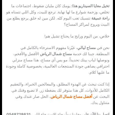
تخيل معايا السيناريو هذا:
يومك كان مليان ضغوط، اجتماعات ما
تخلص، وزحمة شوارع ما لها نهاية. ترجع للبيت، وكل اللي تتمناه هو
راحة عميقة
تنسيك تعب اليوم كله. لكن مين له خلق يرجع يطلع من
البيت ويروح لمراكز المساج؟
خلاص، من اليوم ورايح ما يحتاج تشيل هم!
نحن في
مساج ليالي
، غيّرنا مفهوم الاسترخاء بالكامل في
المنطقة. جبنا لك خدمة
مساج شمال الرياض
الأفضل والأفخم،
ونوصلها لباب بيتك تحديداً. مو بس أي مساج، هذا مساج منزلي
احترافي يضاهي جودة المنتجعات العالمية، بخصوصية كاملة وجودة
ما عليها كلام.
إذا كنت تبحث عن الهدوء المطلق، والمعالجين الخبراء، والتعقيم
الكامل للأدوات، كل هذا متوفر لك بضغطة زر. لا تضيع وقتك في
البحث عن
أفضل مساج
شمال الرياض
، الحل صار عندك وفي
متناول يدك.
اتصل بنا الآن على ‏‪0548728631
، وخلينا نبدأ رحلة الاسترخاء اللي