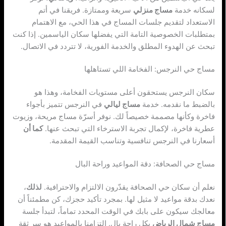
لسكانه خدمة
مساج منزلي
سريعة وممتازة. فريقنا في أتم
الاستعداد لتقديم جلسات المساج في هذا الحي، مع الاهتمام
بمتطلبات الخصوصية التامة التي يفضلها سكان الياسمين. إذا كنت
تبحث عن الهدوء المطلق والخدمة الفورية، لا تتردد في الاتصال.
مساج حي النرجس: الفخامة اللي تستاهلها
سكان النرجس يستحقون أعلى مستويات الفخامة، وهذا هو
بالضبط ما نقدمه. خدمة
مساج ليالي
في النرجس تتميز بأجواء
فاخرة وكأنها مصممة خصيصاً لك. نوفر أسرّة مساج مريحة، وزيوت
عطرية فاخرة، لإكمال تجربة الاسترخاء التي تبحث عنها.
كما أن
أسعارنا في النرجس تنافسية وتناسب القيمة المقدمة.
مساج حي الصحافة: دقة المواعيد وراحة البال
نعلم أن سكان حي الصحافة يقدّرون الالتزام والاحترافية.
لذلك
،
نعدك بدقة مواعيد لا مثيل لها. بمجرد تأكيد حجزك، كن مطمئناً أن
معالجك سيكون على بابك في الوقت المحدد تماماً، لتبدأ جلسة
مساج شمال الرياض
بكل راحة بال. التزامنا بالمواعيد هو سر ثقة