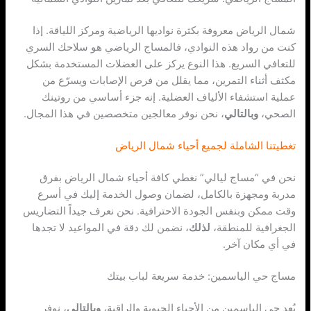
شمال الرياض معروفة بكثرة نواديها الرياضية ومركز اللياقة. إذا
كنت من رواد هذه النوادي، فالمساج الرياضي هو سلاحك السري
للتعافي السريع. هذا النوع يركز على العضلات المستخدمة بشكل
مكثف أثناء التمرين، مما يقلل من فرص الإصابات ويسرّع من
عملية استشفاء الألياف العضلية. إنه جزء أساسي من روتينك
الصحي،
وبالتالي
، نحن نوفر معالجين متخصصين في هذا المجال.
تغطيتنا الشاملة لجميع أحياء شمال الرياض
نحن في “مساج ليالي” نغطي كافة أحياء شمال الرياض بفرق
مدربة ومجهزة بالكامل، لضمان وصول الخدمة إليك في أسرع
وقت ممكن وبنفس الجودة الاحترافية. نحن نعرف جيداً التضاريس
الجغرافية للمنطقة،
لذلك
، نضمن لك دقة في المواعيد لا تجدها
في أي مكان آخر.
مساج حي الياسمين: خدمة سريعة لباب بيتك
يُعد حي الياسمين من الأحياء الحيوية والراقية،
وبالتالي
، نوفر