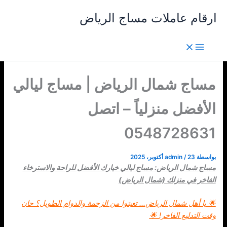
خطي
ارقام عاملات مساج الرياض
لى
لمحتوى
مساج شمال الرياض | مساج ليالي
الأفضل منزلياً – اتصل
بواسطة
23 أكتوبر، 2025
/
admin
مساج شمال الرياض: مساج ليالي خيارك الأفضل للراحة والاسترخاء
الفاخر في منزلك (شمال الرياض)
🌟 يا أهل شمال الرياض… تعبتوا من الزحمة والدوام الطويل؟ حان
وقت التدليع الفاخر! 🌟