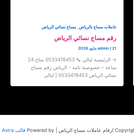
,
عاملات مساج بالرياض
مساج نسائي الرياض
رقم مساج نسائي الرياض
21 مايو، 2026
/
admin
→ الرئيسية ليالي 📞 0533478453 متاح 24
ساعة – خصوصية تامة – الرياض رقم مساج
نسائي الرياض 0533478453 | ليالي
مساج الرياض | Powered by
قالب Astra للووردبريس