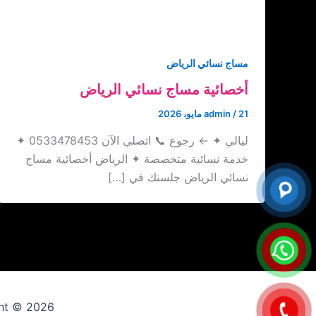
مساج نسائي الرياض
أخصائية مساج نسائي الرياض
21 مايو، 2026
/
admin
ليالي ✦ ← رجوع 📞 اتصلي الآن 0533478453 ✦
خدمة نسائية متخصصة ✦ الرياض أخصائية مساج
نسائي الرياض جلستك في […]
Copyright © 2026 ارقام عاملات 