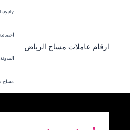
خطي
لى
 Layaly‪
لمحتوى
أخصائية ‪
ارقام عاملات مساج الرياض
المدونة
مساج من