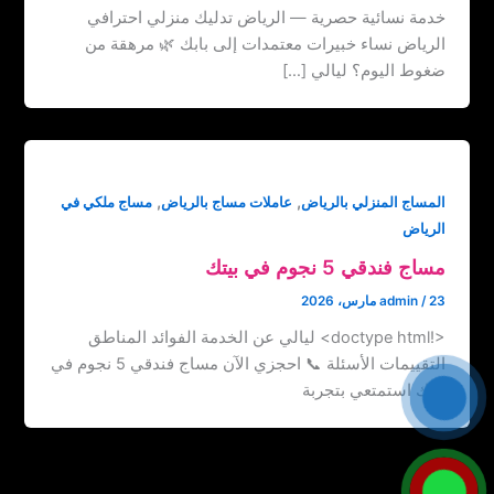
خدمة نسائية حصرية — الرياض تدليك منزلي احترافي
الرياض نساء خبيرات معتمدات إلى بابك 🌿 مرهقة من
ضغوط اليوم؟ ليالي […]
,
,
المساج المنزلي بالرياض
عاملات مساج بالرياض
مساج ملكي في
الرياض
مساج فندقي 5 نجوم في بيتك
23 مارس، 2026
/
admin
<!doctype html> ليالي عن الخدمة الفوائد المناطق
التقييمات الأسئلة 📞 احجزي الآن مساج فندقي 5 نجوم في
بيتك استمتعي بتجربة