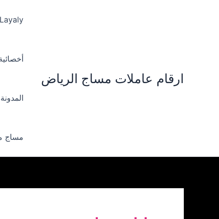
خطي
لى
 Layaly‪
لمحتوى
أخصائية ‪
ارقام عاملات مساج الرياض
المدونة
مساج من