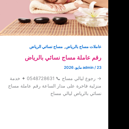
,
عاملات مساج بالرياض
مساج نسائي الرياض
رقم عاملة مساج نسائي بالرياض
23 مايو، 2026
/
admin
→ رجوع ليالي مساج 📞 0548728631 ✦ خدمة
منزلية فاخرة على مدار الساعة رقم عاملة مساج
نسائي بالرياض ليالي مساج