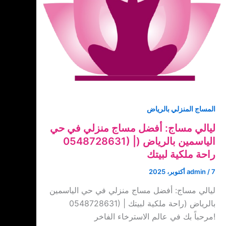
المساج المنزلي بالرياض
ليالي مساج: أفضل مساج منزلي في حي
الياسمين بالرياض (‏‪0548728631) |
راحة ملكية لبيتك
7 أكتوبر، 2025
/
admin
ليالي مساج: أفضل مساج منزلي في حي الياسمين
بالرياض (‏‪0548728631) | راحة ملكية لبيتك
مرحباً بك في عالم الاسترخاء الفاخر!