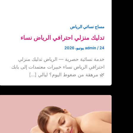
مساج نسائي الرياض
تدليك منزلي احترافي الرياض نساء
24 يونيو، 2026
/
admin
خدمة نسائية حصرية — الرياض تدليك منزلي
احترافي الرياض نساء خبيرات معتمدات إلى بابك
🌿 مرهقة من ضغوط اليوم؟ ليالي […]