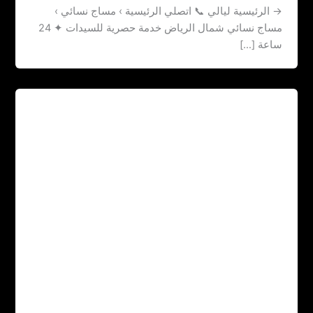
→ الرئيسية ليالي 📞 اتصلي الرئيسية › مساج نسائي ›
مساج نسائي شمال الرياض خدمة حصرية للسيدات ✦ 24
ساعة […]