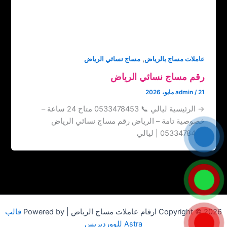
,
عاملات مساج بالرياض
مساج نسائي الرياض
رقم مساج نسائي الرياض
21 مايو، 2026
/
admin
→ الرئيسية ليالي 📞 0533478453 متاح 24 ساعة –
خصوصية تامة – الرياض رقم مساج نسائي الرياض
0533478453 | ليالي
Copyright © 2026 ارقام عاملات مساج الرياض | Powered by
قالب
Astra للووردبريس