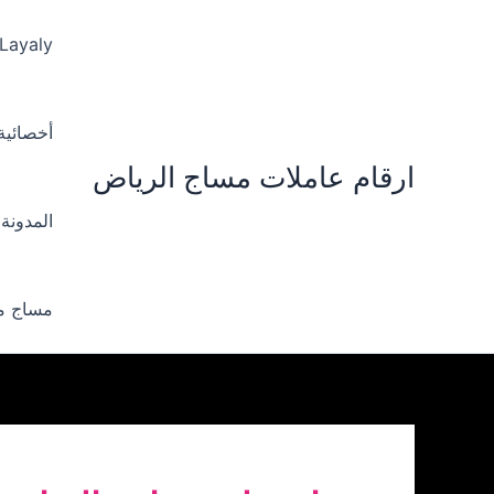
خطي
لى
 Layaly‪
لمحتوى
أخصائية ‪
ارقام عاملات مساج الرياض
المدونة
مساج من