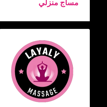
مساج منزلي