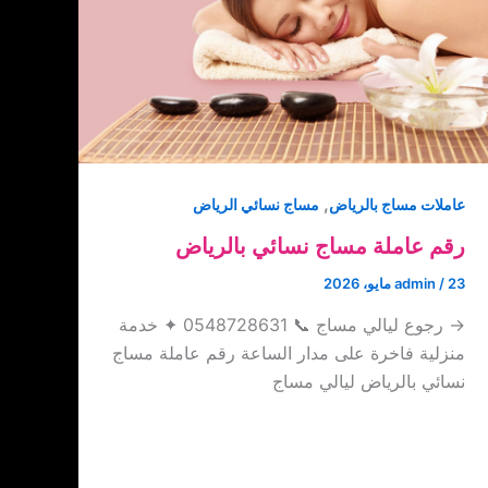
,
عاملات مساج بالرياض
مساج نسائي الرياض
رقم عاملة مساج نسائي بالرياض
23 مايو، 2026
/
admin
→ رجوع ليالي مساج 📞 0548728631 ✦ خدمة
منزلية فاخرة على مدار الساعة رقم عاملة مساج
نسائي بالرياض ليالي مساج