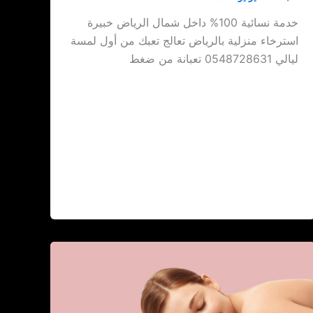
خدمة نسائية 100% داخل شمال الرياض خبيرة
استرخاء منزلية بالرياض تعالج تعبك من أول لمسة
ليالي 0548728631 تعبانة من ضغط