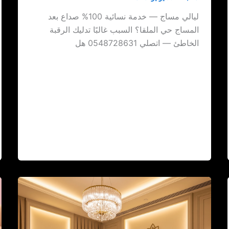
ليالي مساج — خدمة نسائية 100% صداع بعد
المساج حي الملقا؟ السبب غالبًا تدليك الرقبة
الخاطئ — اتصلي 0548728631 هل