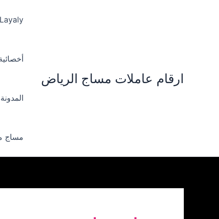
خطي
لى
 Layaly‪
لمحتوى
أخصائية ‪
ارقام عاملات مساج الرياض
المدونة
مساج من