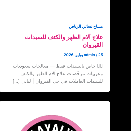
مساج نسائي الرياض
علاج آلام الظهر والكتف للسيدات
القيروان
25 يوليو، 2026
/
admin
💆‍♀️ خاص بالسيدات فقط — معالجات سعوديات
وعربيات مرخّصات علاج آلام الظهر والكتف
للسيدات العاملات في حي القيروان | ليالي […]