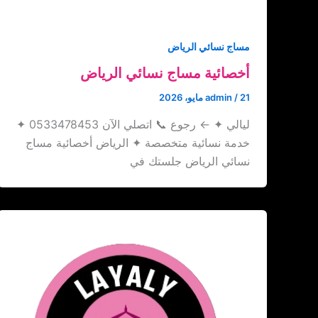
مساج نسائي الرياض
أخصائية مساج نسائي الرياض
21 مايو، 2026
/
admin
ليالي ✦ ← رجوع 📞 اتصلي الآن 0533478453 ✦
خدمة نسائية متخصصة ✦ الرياض أخصائية مساج
نسائي الرياض جلستك في