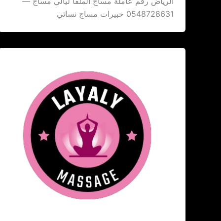
الرياض رقم عاملة مساج الملقا ليالي مساج —
0548728631 خبيرات مساج نسائي